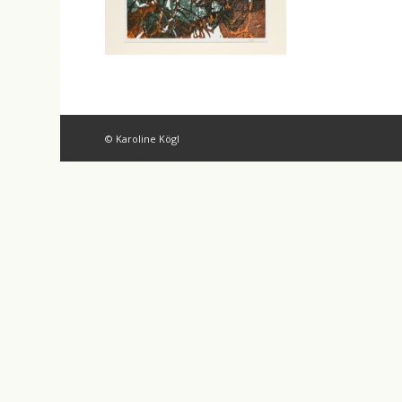
© Karoline Kögl