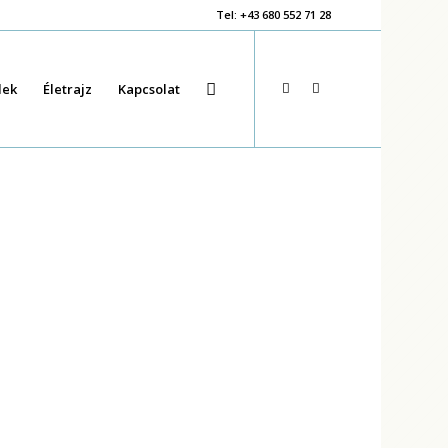
Tel: +43 680 552 71 28
lek
Életrajz
Kapcsolat