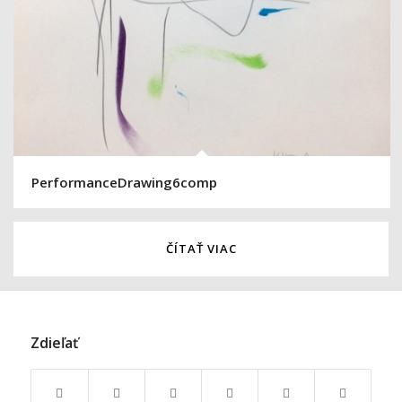
PerformanceDrawing6comp
ČÍTAŤ VIAC
Zdieľať