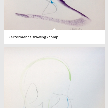
PerformanceDrawing2comp