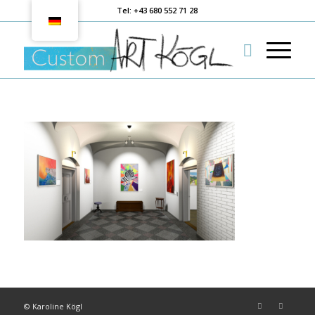
Tel: +43 680 552 71 28
© Karoline Kögl