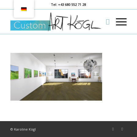
Tel: +43 680 552 71 28
© Karoline Kögl