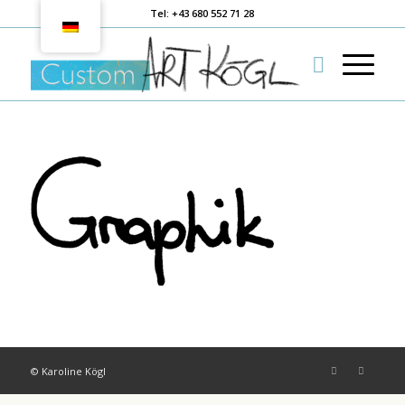
Tel: +43 680 552 71 28
© Karoline Kögl