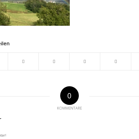
eilen
0
KOMMENTARE
r
tar!